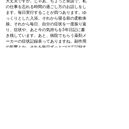
大丈夫ですか。じゃあ、ちょっと余談で、私
の仕事を忘れる時間の過ごし方のお話しをし
ます。毎日実行することが四つあります。ゆ
っくりとした入浴。それから寝る前の柔軟体
操。それから毎日、自分の症状を一度振り返
り、症状や、あと今の気持ちを5年日記に書
き残しています。あと、病院でもらう薬剤メ
ーカーの症状記録表ってありますね。副作用
の影響とか、それを毎日ずっとつけて記録す
るようにしています。これは日常のローテー
ションとして行っています。
それと、あと余談ですけれども、これは非日
常の楽しいことということが三つあります。
一つは、ラジウム温泉に家族と行くことで、