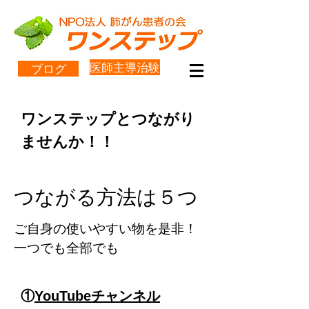
医師主導治験
ブログ
ワンステップとつながり
ませんか！！
つながる方法は５つ
​ご自身の使いやすい物を是非！
一つでも全部でも
①
YouTubeチャンネル