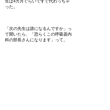
生は4カ月ぐらいですぐ代わっちゃ
った。
「次の先生は誰になるんですか」っ
て聞いたら、「恐らくこの呼吸器内
科の部長さんになります」って。
「え？まじですか。めっちゃ有名な
人やないですか」って喜んでたら、
新しく配属された違う先生になっち
ゃって、ちょっと話違うやないです
かみたいな感じで、ぬか喜びさせら
れて。でも、いざ会ってみたらすご
い優しい先生で、何かクマさんみた
いな、クマのプーさんみたいな人
で、「本当はあの先生のほうがよか
ったやろ？なんかごめんね。」みた
いな感じで言われて。「いや、そん
なことないんですけど」って、大丈