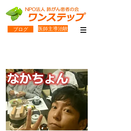
医師主導治験
ブログ
なかちょんインタビューその
１