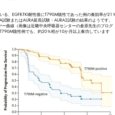
、EGFR-TKI耐性後にT790M陰性であった例の奏効率が21％
A試験またはAURA延長試験・AURA2試験の結果のようです。
イヤー曲線（画像は近畿中央呼吸器センターの倉原先生のブログ
790M陰性例でも、約20％程が10か月以上奏功しています