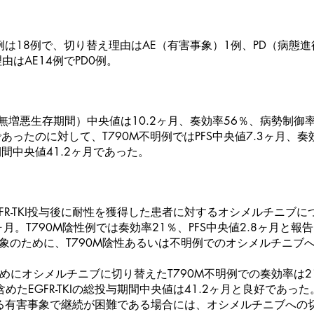
性例は18例で、切り替え理由はAE（有害事象）1例、PD（病態進行
由はAE14例でPD0例。
（無増悪生存期間）中央値は10.2ヶ月、奏効率56％、病勢制御率83
であったのに対して、T790M不明例ではPFS中央値7.3ヶ月、
与期間中央値41.2ヶ月であった。
GFR-TKI投与後に耐性を獲得した患者に対するオシメルチニブに
6ヶ月。T790M陰性例では奏効率21％、PFS中央値2.8ヶ月と報
有害事象のために、T790M陰性あるいは不明例でのオシメルチニ
にオシメルチニブに切り替えたT790M不明例での奏効率は21％
めたEGFR-TKIの総投与期間中央値は41.2ヶ月と良好であった
KIによる有害事象で継続が困難である場合には、オシメルチニブへ