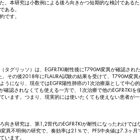
た。本研究は小数例による後ろ向きかつ短期的な検討であるた
である。
約です。
タグリッソ）は、EGFR-TKI耐性後にT790M変異が確認さ
た。その後2018年にFLAURA試験の結果を受けて、T790M変
ようになり、現在ではEGFR陽性肺癌の1次治療薬として中心
異が確認されなくても使える一方で、1次治療で他のEGFR-TKI
ています。つまり、現実的には使いたくても使えない患者が一
向き研究は、第1,2世代のEGFR-TKIが耐性になったわけで
M変異不明例の研究で、奏効率は21％で、PFS中央値は7.3ヶ
ています。