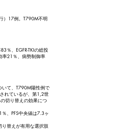
）17例。T790M不明
％、EGFR-TKIの総投
奏効率21％、病勢制御率
ついて、T790M陽性例で
告されているが、第1,2世
ブへの切り替えの効果につ
、PFS中央値は7.3ヶ
。
の切り替えが有用な選択肢