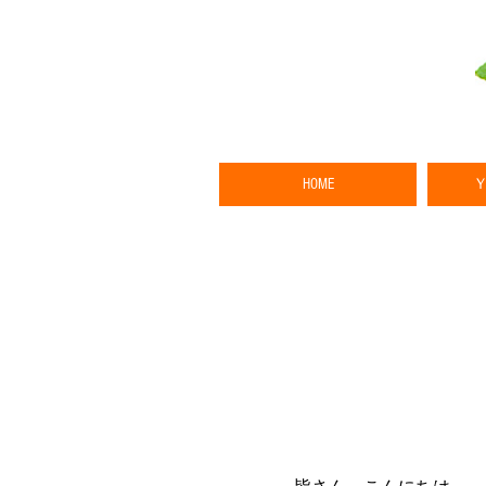
HOME
日
＆ふる