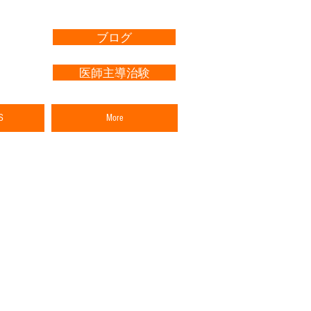
ブログ
医師主導治験
S
More
１
日まで！