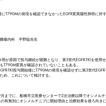
I投与後にT790Mの発現を確認できなかったEGFR変異陽性肺癌に
腫瘍内科 平野聡先生
Iの副作用が原因で投与継続が困難となり、第3世代EGFR-TKIを
もT790M変異が確認されていないこともある。
GFR-TKI投与開始後にT790Mの発現を確認せずに第3世代EGFR
ため、これについて検討する。
9年9月までに、船橋市立医療センターで2次治療以降でオシメル
変異の有無別にオシメルチニブに開始理由と治療効果を後ろ向き