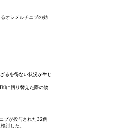
対するオシメルチニブの効
使用せざるを得ない状況が生じ
-TKIに切り替えた際の効
チニブが投与された32例
に検討した。