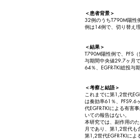
＜患者背景＞
32例のうちT790M陽
例は14例で、切り替え理
＜結果＞
T790M陽性例で、PFS
与期間中央値29.7ヶ月
64％、EGFR-TKI総投
＜考察と結語＞
これまでに第1,2世代E
は奏効率61％、PFS9.
代EGFR-TKIによる
いての報告はない。
本研究では、副作用のため
月であり、第1,2世代も含
第1,2世代EGFR-T