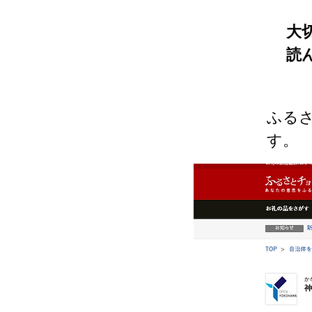
大
読
ふる
す。