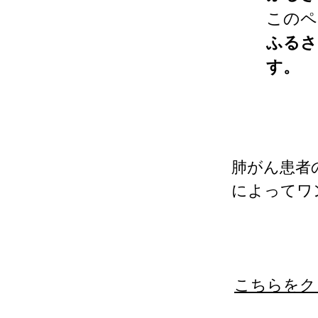
このペ
ふるさ
す。
​肺がん患
によってワ
​こちらを