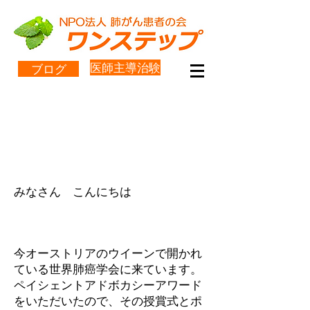
医師主導治験
ブログ
受動喫煙要望書＆ピコ太郎そ
の３
＆個別化医療（産経新聞）
みなさん こんにちは
今オーストリアのウイーンで開かれ
ている世界肺癌学会に来ています。
ペイシェントアドボカシーアワード
をいただいたので、その授賞式とポ