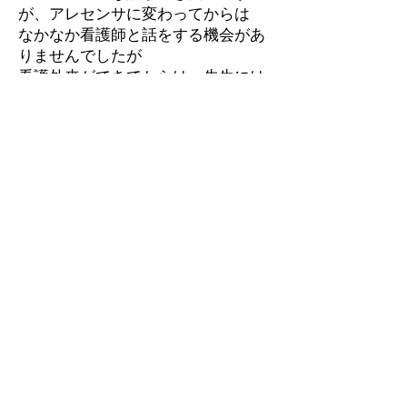
が、アレセンサに変わってからは
なかなか看護師と話をする機会があ
りませんでしたが
看護外来ができてからは、先生には
話せないようなしょうもない話でも
看護師には話やすいので、何でも話
せるし、頼りになるし、不安な気持
ちが軽減されました。
それでは
④つ目のまとめです。