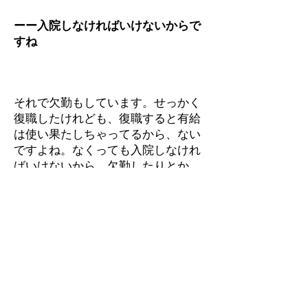
ーー入院しなければいけないからで
すね
それで欠勤もしています。せっかく
復職したけれども、復職すると有給
は使い果たしちゃってるから、ない
ですよね。なくっても入院しなけれ
ばいけないから、欠勤したりとか。
話が脱線しましたね。今の心境につ
いてでしたよね。、これは妻から言
われたことなんだけれども、毎日毎
日を感謝して生きる。
今は毎日を大切に生きています。
で、それを感謝する。自分はそこま
では悟りきってはいないけれども、
最初の頃は、そういう心境の片りん