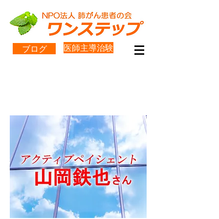
医師主導治験
ブログ
アクティブペイシェント・山
岡鉄也さん③