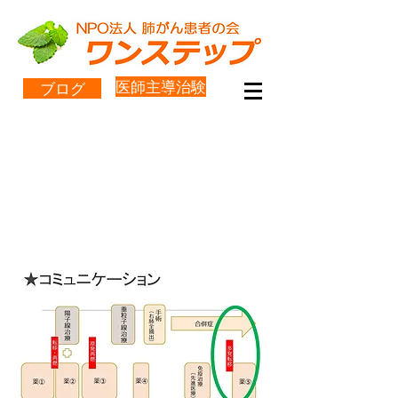
医師主導治験
ブログ
「患者・家族・医療者のコミ
ュニケーション」
ワンステップ代表の場合
その2