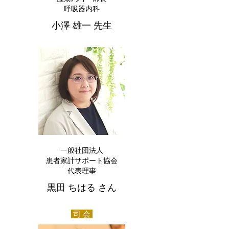
呼吸器内科
小澤 雄一 先生
一般社団法人
患者家計サポート協会
代表理事
黒田 ちはる さん
司 会