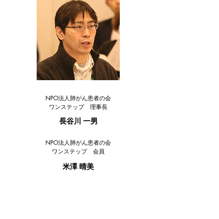
NPO法人肺がん患者の会
ワンステップ 理事長
長谷川 一男
NPO法人肺がん患者の会
ワンステップ 会員
米澤 晴美
現 地 開 催 の み