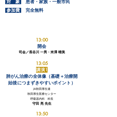
対 象
患者・家族・一般市民
参加費
完全無料
プログラム
13:00
開会
司会／長谷川 一男・米澤 晴美
13:05
講演1
肺がん治療の全体像（基礎＋治療開
始後につまずきやすいポイント）
JA秋田厚生連
秋田厚生医療センター
呼吸器内科 科長
​守田 亮 先生
13:50