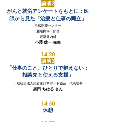
​講演
2
がんと就労アンケートをもとに：医
師から見た「治療と仕事の両立」
浜松医療センター
腫瘍内科 部長
呼吸器内科
小澤 雄一
先生
14:20
講演3
「仕事のこと、ひとりで抱えない：
相談先と使える支援」​
一般社団法人患者家計サポート協会
代表理事
黒田 ちはる さん
14:50
休憩
15:00
パネルディスカッション​