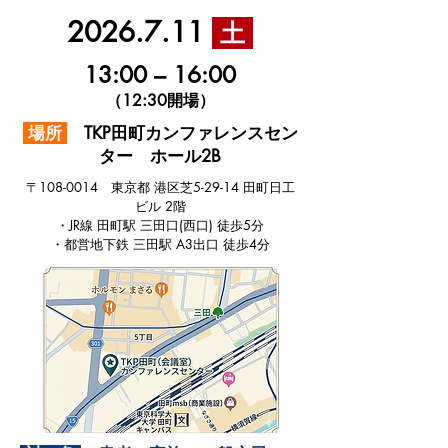
2026.7.11
土
13:00 – 16:00
​（12:30開場）
場所
TKP田町カンファレンスセン
ター ホール2B
〒108-0014 東京都 港区芝5-29-14 田町日工
ビル 2階
・JR線 田町駅 三田口(西口) 徒歩5分
・都営地下鉄 三田駅 A3出口 徒歩4分