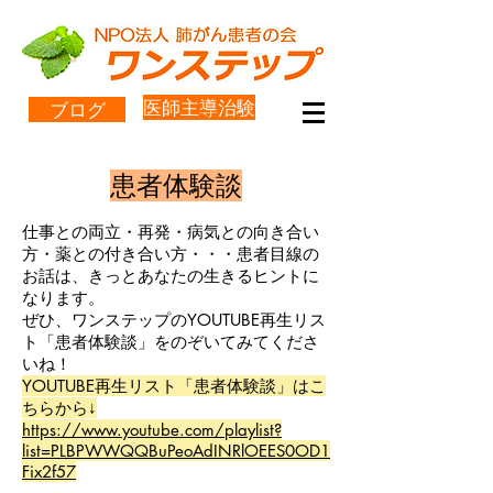
医師主導治験
ブログ
患者体験談
仕事との両立・再発・病気との向き合い
方・薬との付き合い方・・・患者目線の
お話は、きっとあなたの生きるヒントに
なります。
ぜひ、ワンステップのYOUTUBE再生リス
ト「患者体験談」をのぞいてみてくださ
いね！
YOUTUBE再生リスト「患者体験談」はこ
ちらから↓
https://www.youtube.com/playlist?
list=PLBPWWQQBuPeoAdINRlOEES0OD1
Fix2f57