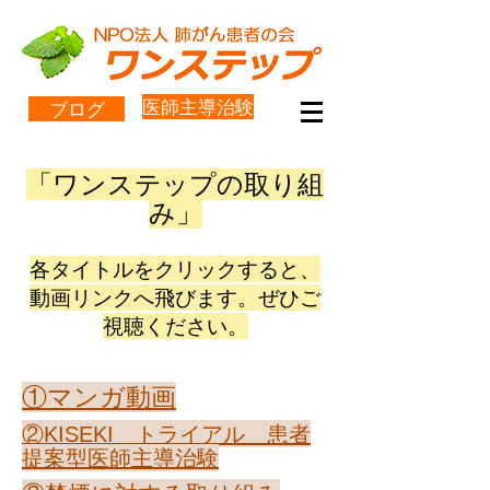
医師主導治験
ブログ
「ワンステップの取り組
み
」
各タイトルをクリックすると、
動画リンクへ飛びま
す。
​ぜひご
視聴くださ
い。
①マンガ動画
②
患者
KISEKI トライアル
提案型医師主導治験