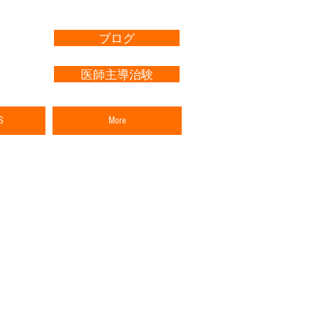
ブログ
医師主導治験
S
More