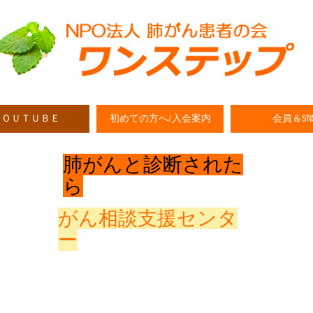
ＹＯＵＴＵＢＥ
初めての方へ/入会案内
会員＆SN
​肺がんと診断された
ら
​がん相談支援センタ
ー